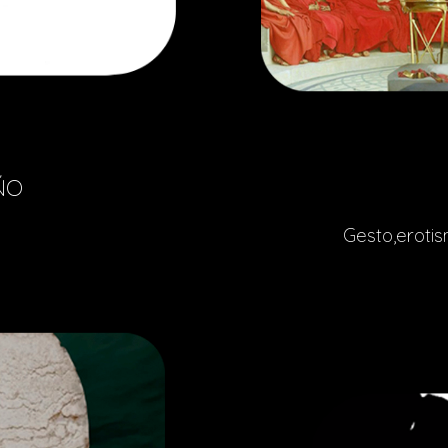
ÑO
Gesto,eroti